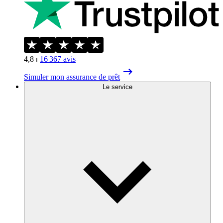
4,8
⏐
16 367
avis
Simuler mon assurance de prêt
Le service