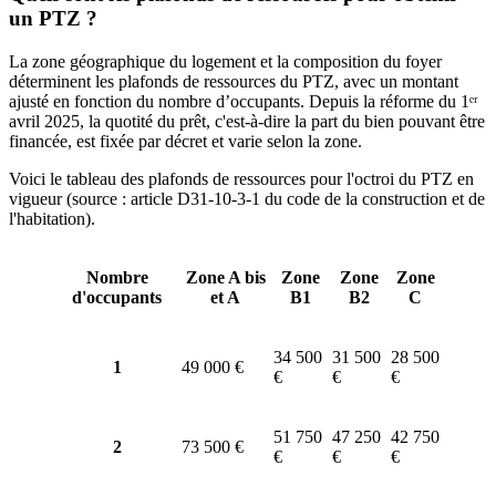
un PTZ ?
La zone géographique du logement et la composition du foyer
déterminent les plafonds de ressources du PTZ, avec un montant
ajusté en fonction du nombre d’occupants. Depuis la réforme du 1ᵉʳ
avril 2025, la quotité du prêt, c'est-à-dire la part du bien pouvant être
financée, est fixée par décret et varie selon la zone.
Voici le tableau des plafonds de ressources pour l'octroi du PTZ en
vigueur (source : article D31-10-3-1 du code de la construction et de
l'habitation).
Nombre
Zone A bis
Zone
Zone
Zone
d'occupants
et A
B1
B2
C
34 500
31 500
28 500
1
49 000 €
€
€
€
51 750
47 250
42 750
2
73 500 €
€
€
€