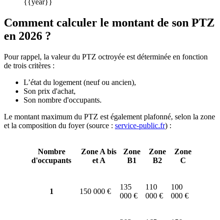
{{year}}
Comment calculer le montant de son PTZ
en 2026 ?
Pour rappel, la valeur du PTZ octroyée est déterminée en fonction
de trois critères :
L’état du logement (neuf ou ancien),
Son prix d'achat,
Son nombre d'occupants.
Le montant maximum du PTZ est également plafonné, selon la zone
et la composition du foyer (source :
service-public.fr
) :
Nombre
Zone A bis
Zone
Zone
Zone
d'occupants
et A
B1
B2
C
135
110
100
1
150 000 €
000 €
000 €
000 €