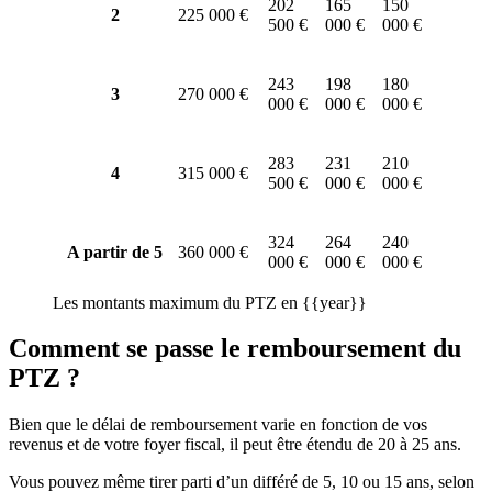
202
165
150
2
225 000 €
500 €
000 €
000 €
243
198
180
3
270 000 €
000 €
000 €
000 €
283
231
210
4
315 000 €
500 €
000 €
000 €
324
264
240
A partir de 5
360 000 €
000 €
000 €
000 €
Les montants maximum du PTZ en {{year}}
Comment se passe le remboursement du
PTZ ?
Bien que le délai de remboursement varie en fonction de vos
revenus et de votre foyer fiscal, il peut être étendu de 20 à 25 ans.
Vous pouvez même tirer parti d’un différé de 5, 10 ou 15 ans, selon