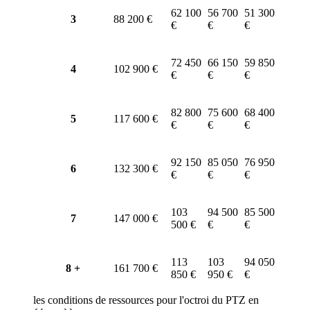
62 100
56 700
51 300
3
88 200 €
€
€
€
72 450
66 150
59 850
4
102 900 €
€
€
€
82 800
75 600
68 400
5
117 600 €
€
€
€
92 150
85 050
76 950
6
132 300 €
€
€
€
103
94 500
85 500
7
147 000 €
500 €
€
€
113
103
94 050
8 +
161 700 €
850 €
950 €
€
les conditions de ressources pour l'octroi du PTZ en