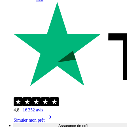
4,8
⏐
16 352
avis
Simuler mon prêt
Assurance de prêt