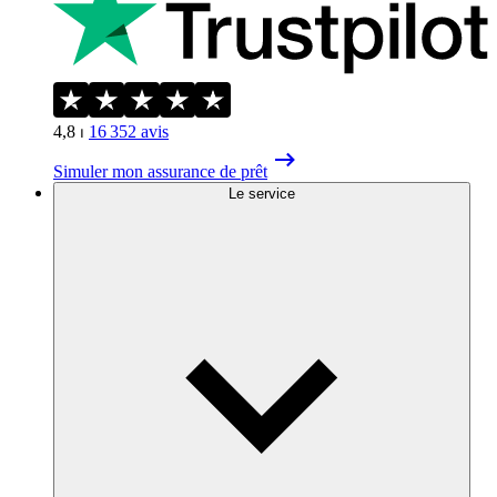
4,8
⏐
16 352
avis
Simuler mon assurance de prêt
Le service