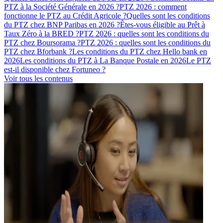
PTZ à la Société Générale en 2026 ?
PTZ 2026 : comment
fonctionne le PTZ au Crédit Agricole ?
Quelles sont les conditions
du PTZ chez BNP Paribas en 2026 ?
Êtes-vous éligible au Prêt à
Taux Zéro à la BRED ?
PTZ 2026 : quelles sont les conditions du
PTZ chez Boursorama ?
PTZ 2026 : quelles sont les conditions du
PTZ chez Bforbank ?
Les conditions du PTZ chez Hello bank en
2026
Les conditions du PTZ à La Banque Postale en 2026
Le PTZ
est-il disponible chez Fortuneo ?
Voir tous les contenus