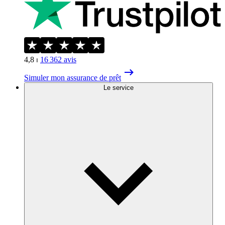
4,8
⏐
16 362
avis
Simuler mon assurance de prêt
Le service