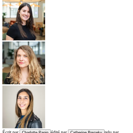
Écrit par
édité par
relu par
Charlotte Papin
Catherine Brezeky