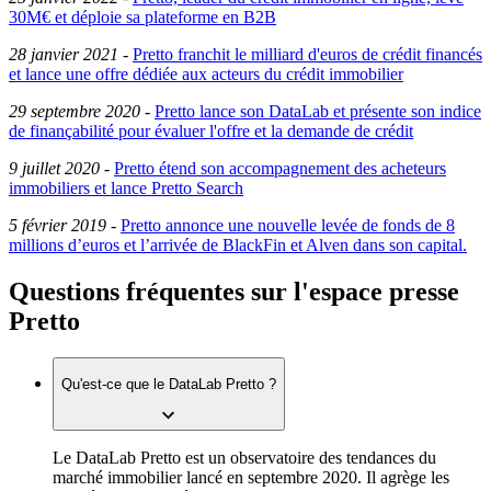
30M€ et déploie sa plateforme en B2B
28 janvier 2021
-
Pretto franchit le milliard d'euros de crédit financés
et lance une offre dédiée aux acteurs du crédit immobilier
29 septembre 2020
-
Pretto lance son DataLab et présente son indice
de finançabilité pour évaluer l'offre et la demande de crédit
9 juillet 2020
-
Pretto étend son accompagnement des acheteurs
immobiliers et lance Pretto Search
5 février 2019
-
Pretto annonce une nouvelle levée de fonds de 8
millions d’euros et l’arrivée de BlackFin et Alven dans son capital.
Questions fréquentes sur l'espace presse
Pretto
Qu'est-ce que le DataLab Pretto ?
Le DataLab Pretto est un observatoire des tendances du
marché immobilier lancé en septembre 2020. Il agrège les