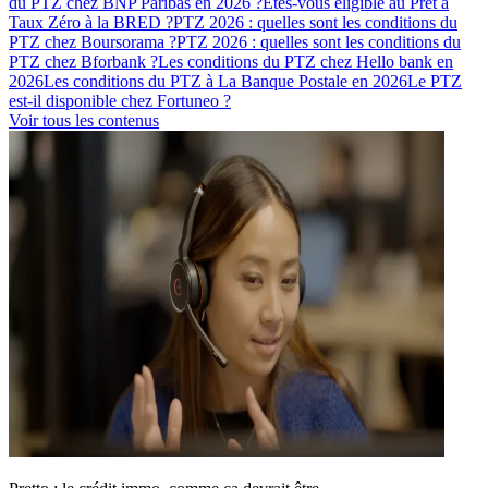
du PTZ chez BNP Paribas en 2026 ?
Êtes-vous éligible au Prêt à
Taux Zéro à la BRED ?
PTZ 2026 : quelles sont les conditions du
PTZ chez Boursorama ?
PTZ 2026 : quelles sont les conditions du
PTZ chez Bforbank ?
Les conditions du PTZ chez Hello bank en
2026
Les conditions du PTZ à La Banque Postale en 2026
Le PTZ
est-il disponible chez Fortuneo ?
Voir tous les contenus