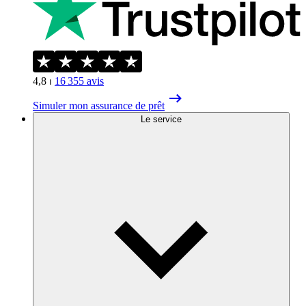
4,8
⏐
16 355
avis
Simuler mon assurance de prêt
Le service