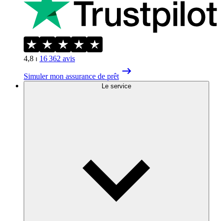
4,8
⏐
16 362
avis
Simuler mon assurance de prêt
Le service