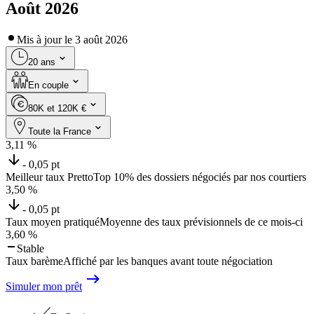
Août 2026
Mis à jour le
3 août 2026
20 ans
En couple
80K et 120K €
Toute la France
3,11
%
- 0,05 pt
Meilleur taux Pretto
Top 10% des dossiers négociés par nos courtiers
3,50
%
- 0,05 pt
Taux moyen pratiqué
Moyenne des taux prévisionnels de ce mois-ci
3,60
%
Stable
Taux barème
Affiché par les banques avant toute négociation
Simuler mon prêt