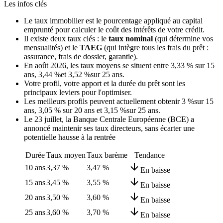
Les infos clés
Le taux immobilier est le pourcentage appliqué au capital
emprunté pour calculer le coût des intérêts de votre crédit.
Il existe deux taux clés : le
taux nominal
(qui détermine vos
mensualités) et le
TAEG
(qui intègre tous les frais du prêt :
assurance, frais de dossier, garantie).
En août 2026, les taux moyens se situent entre
3,33 %
sur 15
ans,
3,44 %
et
3,52 %
sur 25 ans.
Votre profil, votre apport et la durée du prêt sont les
principaux leviers pour l'optimiser.
Les meilleurs profils peuvent actuellement obtenir
3 %
sur 15
ans,
3,05 %
sur 20 ans et
3,15 %
sur 25 ans.
Le 23 juillet, la Banque Centrale Européenne (BCE) a
annoncé maintenir ses taux directeurs, sans écarter une
potentielle hausse à la rentrée
Durée
Taux moyen
Taux barème
Tendance
10 ans
3,37 %
3,47 %
En baisse
15 ans
3,45 %
3,55 %
En baisse
20 ans
3,50 %
3,60 %
En baisse
25 ans
3,60 %
3,70 %
En baisse