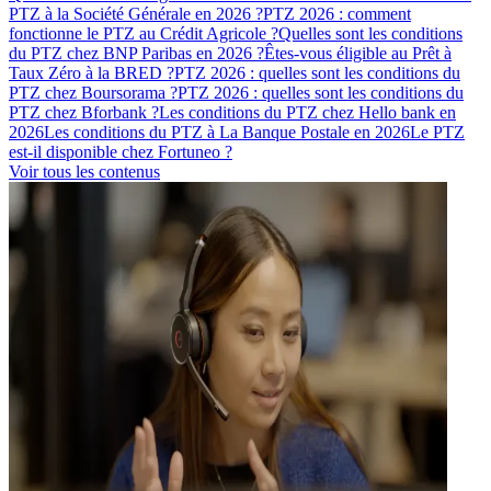
PTZ à la Société Générale en 2026 ?
PTZ 2026 : comment
fonctionne le PTZ au Crédit Agricole ?
Quelles sont les conditions
du PTZ chez BNP Paribas en 2026 ?
Êtes-vous éligible au Prêt à
Taux Zéro à la BRED ?
PTZ 2026 : quelles sont les conditions du
PTZ chez Boursorama ?
PTZ 2026 : quelles sont les conditions du
PTZ chez Bforbank ?
Les conditions du PTZ chez Hello bank en
2026
Les conditions du PTZ à La Banque Postale en 2026
Le PTZ
est-il disponible chez Fortuneo ?
Voir tous les contenus