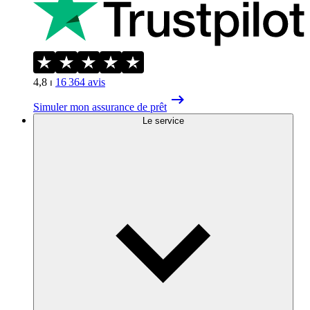
4,8
⏐
16 364
avis
Simuler mon assurance de prêt
Le service