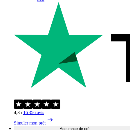
4,8
⏐
16 356
avis
Simuler mon prêt
Assurance de prêt