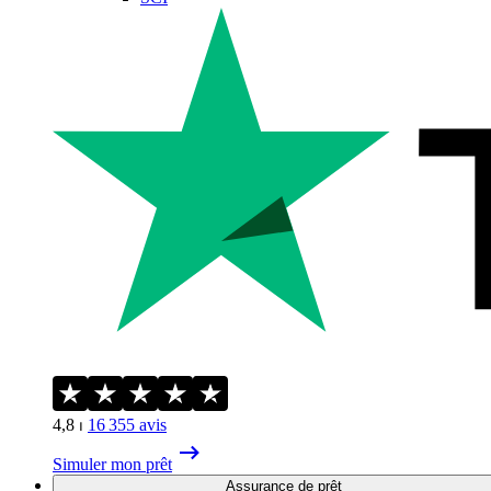
4,8
⏐
16 355
avis
Simuler mon prêt
Assurance de prêt