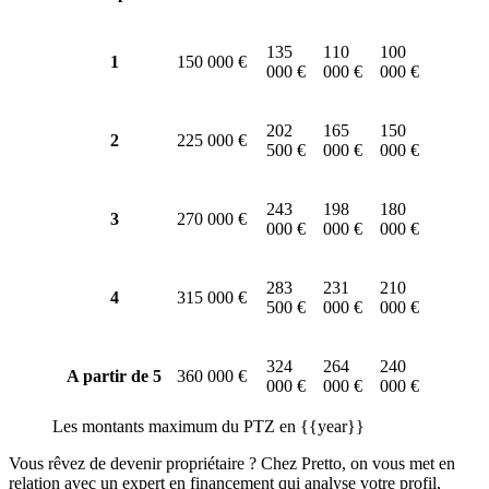
135
110
100
1
150 000 €
000 €
000 €
000 €
202
165
150
2
225 000 €
500 €
000 €
000 €
243
198
180
3
270 000 €
000 €
000 €
000 €
283
231
210
4
315 000 €
500 €
000 €
000 €
324
264
240
A partir de 5
360 000 €
000 €
000 €
000 €
Les montants maximum du PTZ en {{year}}
Vous rêvez de devenir propriétaire ? Chez Pretto, on vous met en
relation avec un expert en financement qui analyse votre profil,