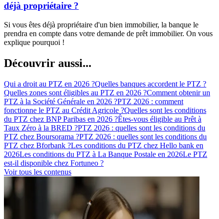
déjà propriétaire ?
Si vous êtes déjà propriétaire d'un bien immobilier, la banque le
prendra en compte dans votre demande de prêt immobilier. On vous
explique pourquoi !
Découvrir aussi...
Qui a droit au PTZ en 2026 ?
Quelles banques accordent le PTZ ?
Quelles zones sont éligibles au PTZ en 2026 ?
Comment obtenir un
PTZ à la Société Générale en 2026 ?
PTZ 2026 : comment
fonctionne le PTZ au Crédit Agricole ?
Quelles sont les conditions
du PTZ chez BNP Paribas en 2026 ?
Êtes-vous éligible au Prêt à
Taux Zéro à la BRED ?
PTZ 2026 : quelles sont les conditions du
PTZ chez Boursorama ?
PTZ 2026 : quelles sont les conditions du
PTZ chez Bforbank ?
Les conditions du PTZ chez Hello bank en
2026
Les conditions du PTZ à La Banque Postale en 2026
Le PTZ
est-il disponible chez Fortuneo ?
Voir tous les contenus