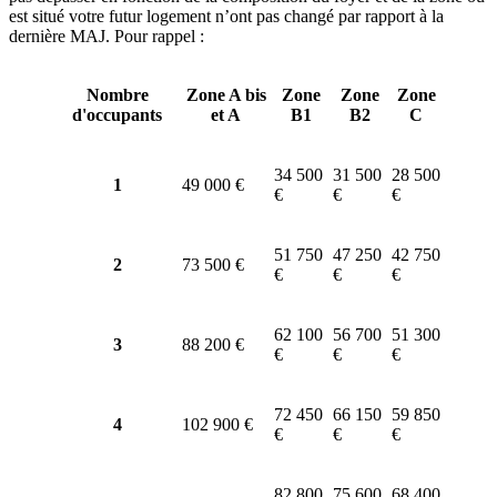
est situé votre futur logement n’ont pas changé par rapport à la
dernière MAJ. Pour rappel :
Nombre
Zone A bis
Zone
Zone
Zone
d'occupants
et A
B1
B2
C
34 500
31 500
28 500
1
49 000 €
€
€
€
51 750
47 250
42 750
2
73 500 €
€
€
€
62 100
56 700
51 300
3
88 200 €
€
€
€
72 450
66 150
59 850
4
102 900 €
€
€
€
82 800
75 600
68 400