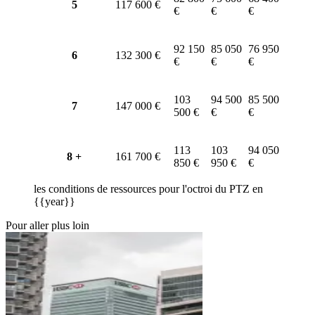
5
117 600 €
€
€
€
92 150
85 050
76 950
6
132 300 €
€
€
€
103
94 500
85 500
7
147 000 €
500 €
€
€
113
103
94 050
8 +
161 700 €
850 €
950 €
€
les conditions de ressources pour l'octroi du PTZ en
{{year}}
Pour aller plus loin