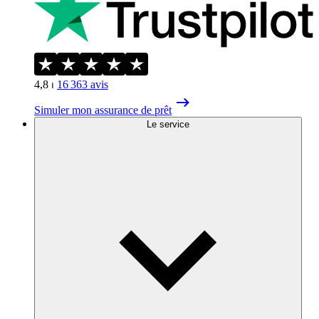
4,8
⏐
16 363
avis
Simuler mon assurance de prêt
Le service