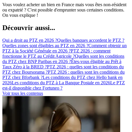
Vous voulez acheter un bien en France mais vous êtes non-résident
ou expatrié ? C'est possible d'emprunter sous certaines conditions.
On vous explique !
Découvrir aussi...
Qui a droit au PTZ en 2026 ?
Quelles banques accordent le PTZ ?
Quelles zones sont éligibles au PTZ en 2026 ?
Comment obtenir un
PTZ à la Société Générale en 2026 ?
PTZ 2026 : comment
fonctionne le PTZ au Crédit Agricole ?
Quelles sont les conditions
du PTZ chez BNP Paribas en 2026 ?
Êtes-vous éligible au Prêt à
Taux Zéro à la BRED ?
PTZ 2026 : quelles sont les conditions du
PTZ chez Boursorama ?
PTZ 2026 : quelles sont les conditions du
PTZ chez Bforbank ?
Les conditions du PTZ chez Hello bank en
2026
Les conditions du PTZ à La Banque Postale en 2026
Le PTZ
est-il disponible chez Fortuneo ?
Voir tous les contenus