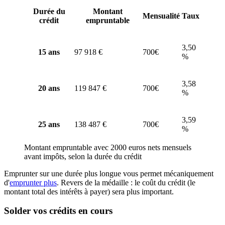
Durée du
Montant
Mensualité
Taux
crédit
empruntable
3,50
15 ans
97 918 €
700€
%
3,58
20 ans
119 847 €
700€
%
3,59
25 ans
138 487 €
700€
%
Montant empruntable avec 2000 euros nets mensuels
avant impôts, selon la durée du crédit
Emprunter sur une durée plus longue vous permet mécaniquement
d'
emprunter plus
. Revers de la médaille : le coût du crédit (le
montant total des intérêts à payer) sera plus important.
Solder vos crédits en cours