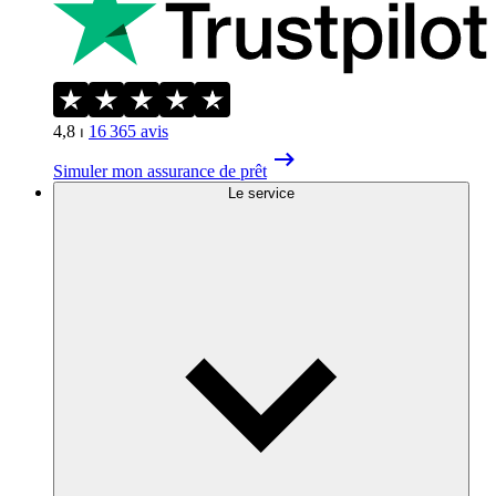
4,8
⏐
16 365
avis
Simuler mon assurance de prêt
Le service