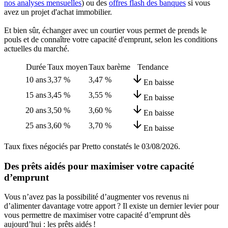
nos analyses mensuelles
) ou des
offres flash des banques
si vous
avez un projet d'achat immobilier.
Et bien sûr, échanger avec un courtier vous permet de prends le
pouls et de connaître votre capacité d'emprunt, selon les conditions
actuelles du marché.
Durée
Taux moyen
Taux barème
Tendance
10 ans
3,37 %
3,47 %
En baisse
15 ans
3,45 %
3,55 %
En baisse
20 ans
3,50 %
3,60 %
En baisse
25 ans
3,60 %
3,70 %
En baisse
Taux fixes négociés par Pretto constatés le
03/08/2026
.
Des prêts aidés pour maximiser votre capacité
d’emprunt
Vous n’avez pas la possibilité d’augmenter vos revenus ni
d’alimenter davantage votre apport ? Il existe un dernier levier pour
vous permettre de maximiser votre capacité d’emprunt dès
aujourd’hui : les prêts aidés !