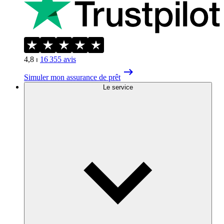
4,8
⏐
16 355
avis
Simuler mon assurance de prêt
Le service