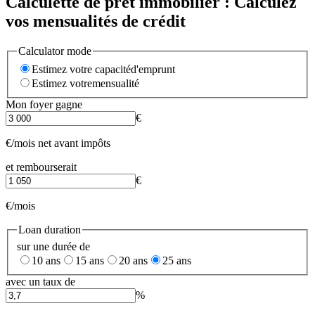
Calculette de prêt immobilier : Calculez
vos mensualités de crédit
Calculator mode
Estimez votre capacité
d'emprunt
Estimez votre
mensualité
Mon foyer gagne
€
€/mois net avant impôts
et rembourserait
€
€/mois
Loan duration
sur une durée de
10 ans
15 ans
20 ans
25 ans
avec un taux de
%