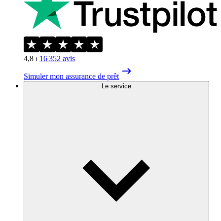
4,8
⏐
16 352
avis
Simuler mon assurance de prêt
Le service