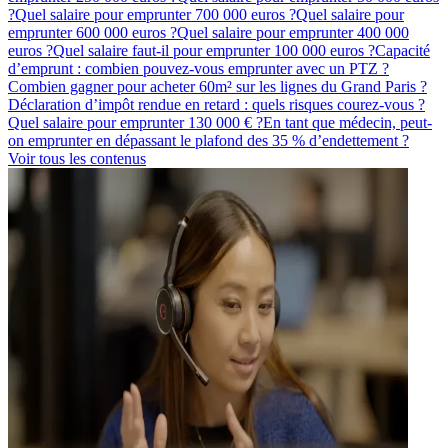
?
Quel salaire pour emprunter 700 000 euros ?
Quel salaire pour
emprunter 600 000 euros ?
Quel salaire pour emprunter 400 000
euros ?
Quel salaire faut-il pour emprunter 100 000 euros ?
Capacité
d’emprunt : combien pouvez-vous emprunter avec un PTZ ?
Combien gagner pour acheter 60m² sur les lignes du Grand Paris ?
Déclaration d’impôt rendue en retard : quels risques courez-vous ?
Quel salaire pour emprunter 130 000 € ?
En tant que médecin, peut-
on emprunter en dépassant le plafond des 35 % d’endettement ?
Voir tous les contenus