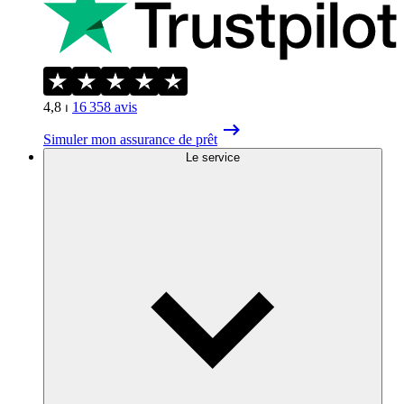
4,8
⏐
16 358
avis
Simuler mon assurance de prêt
Le service