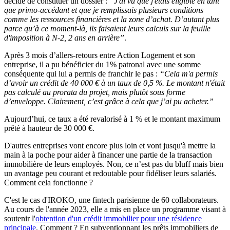
décide de constituer un dossier :
“J'ai vu que j'étais éligible en tant
que primo-accédant et que je remplissais plusieurs conditions
comme les ressources financières et la zone d’achat. D’autant plus
parce qu’à ce moment-là, ils faisaient leurs calculs sur la feuille
d'imposition à N-2, 2 ans en arrière”
.
Après 3 mois d’allers-retours entre Action Logement et son
entreprise, il a pu bénéficier du 1% patronal avec une somme
conséquente qui lui a permis de franchir le pas :
“Cela m'a permis
d’avoir un crédit de 40 000 € à un taux de 0,5 %. Le montant n'était
pas calculé au prorata du projet, mais plutôt sous forme
d’enveloppe. Clairement, c’est grâce à cela que j’ai pu acheter.”
Aujourd’hui, ce taux a été revalorisé à 1 % et le montant maximum
prêté à hauteur de 30 000 €.
D'autres entreprises vont encore plus loin et vont jusqu'à mettre la
main à la poche pour aider à financer une partie de la transaction
immobilière de leurs employés. Non, ce n’est pas du bluff mais bien
un avantage peu courant et redoutable pour fidéliser leurs salariés.
Comment cela fonctionne ?
C'est le cas d'IROKO, une fintech parisienne de 60 collaborateurs.
Au cours de l'année 2023, elle a mis en place un programme visant à
soutenir l'
obtention d'un crédit immobilier pour une résidence
principale
. Comment ? En subventionnant les prêts immobiliers de