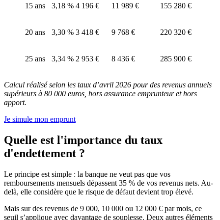
15 ans
3,18 %
4 196 €
11 989 €
155 280 €
20 ans
3,30 %
3 418 €
9 768 €
220 320 €
25 ans
3,34 %
2 953 €
8 436 €
285 900 €
Calcul réalisé selon les taux d’avril 2026 pour des revenus annuels
supérieurs à 80 000 euros, hors assurance emprunteur et hors
apport.
Je simule mon emprunt
Quelle est l'importance du taux
d'endettement ?
Le principe est simple : la banque ne veut pas que vos
remboursements mensuels dépassent 35 % de vos revenus nets. Au-
delà, elle considère que le risque de défaut devient trop élevé.
Mais sur des revenus de 9 000, 10 000 ou 12 000 € par mois, ce
seuil s’applique avec davantage de souplesse. Deux autres éléments