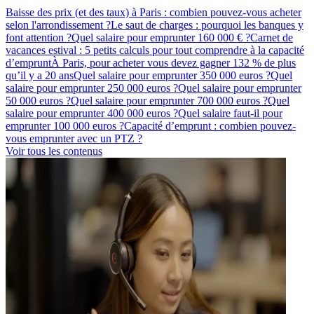
Baisse des prix (et des taux) à Paris : combien pouvez-vous acheter
selon l'arrondissement ?
Le saut de charges : pourquoi les banques y
font attention ?
Quel salaire pour emprunter 160 000 € ?
Carnet de
vacances estival : 5 petits calculs pour tout comprendre à la capacité
d’emprunt
À Paris, pour acheter vous devez gagner 132 % de plus
qu’il y a 20 ans
Quel salaire pour emprunter 350 000 euros ?
Quel
salaire pour emprunter 250 000 euros ?
Quel salaire pour emprunter
50 000 euros ?
Quel salaire pour emprunter 700 000 euros ?
Quel
salaire pour emprunter 400 000 euros ?
Quel salaire faut-il pour
emprunter 100 000 euros ?
Capacité d’emprunt : combien pouvez-
vous emprunter avec un PTZ ?
Voir tous les contenus