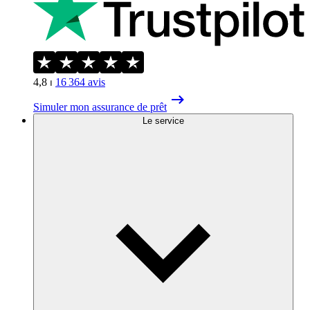
4,8
⏐
16 364
avis
Simuler mon assurance de prêt
Le service