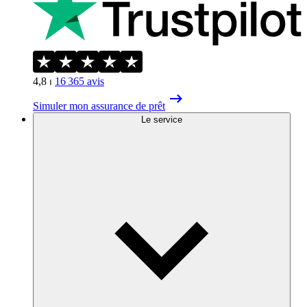
4,8
⏐
16 365
avis
Simuler mon assurance de prêt
Le service