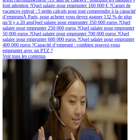
font attention ?
Quel salaire pour emprunter 160 000 € ?
Carnet de
vacances estival : 5 petits calculs pour tout comprendre à la capacité
d’emprunt
À Paris, pour acheter vous devez gagner 132 % de plus
qu’il y a 20 ans
Quel salaire pour emprunter 350 000 euros ?
Quel
salaire pour emprunter 250 000 euros ?
Quel salaire pour emprunter
50 000 euros ?
Quel salaire pour emprunter 700 000 euros ?
Quel
salaire pour emprunter 600 000 euros ?
Quel salaire pour emprunter
400 000 euros ?
Capacité d’emprunt : combien pouvez-vous
emprunter avec un PTZ ?
Voir tous les contenus