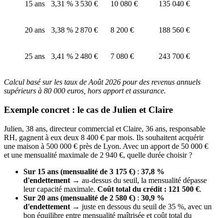
15 ans
3,31 %
3 530 €
10 080 €
135 040 €
20 ans
3,38 %
2 870 €
8 200 €
188 560 €
25 ans
3,41 %
2 480 €
7 080 €
243 700 €
Calcul basé sur les taux de Août 2026 pour des revenus annuels
supérieurs à 80 000 euros, hors apport et assurance.
Exemple concret : le cas de Julien et Claire
Julien, 38 ans, directeur commercial et Claire, 36 ans, responsable
RH, gagnent à eux deux 8 400 € par mois. Ils souhaitent acquérir
une maison à 500 000 € près de Lyon. Avec un apport de 50 000 €
et une mensualité maximale de 2 940 €, quelle durée choisir ?
Sur 15 ans (mensualité de 3 175 €)
:
37,8 %
d'endettement
→ au-dessus du seuil, la mensualité dépasse
leur capacité maximale.
Coût total du crédit : 121 500 €
.
Sur 20 ans (mensualité de 2 580 €)
:
30,9 %
d'endettement
→ juste en dessous du seuil de 35 %, avec un
bon équilibre entre mensualité maîtrisée et coût total du