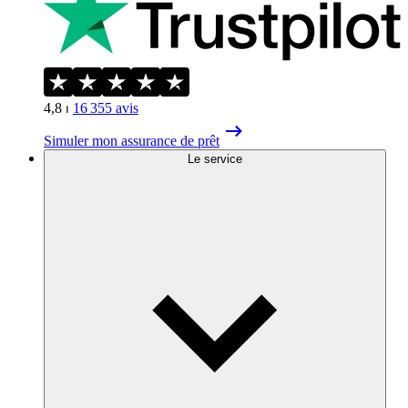
4,8
⏐
16 355
avis
Simuler mon assurance de prêt
Le service