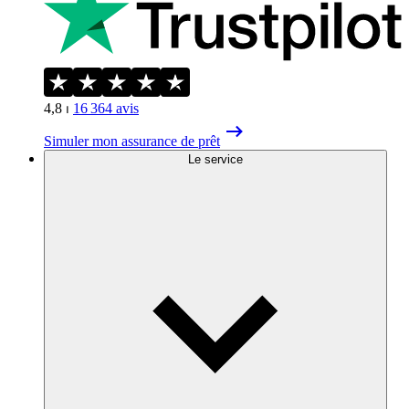
4,8
⏐
16 364
avis
Simuler mon assurance de prêt
Le service