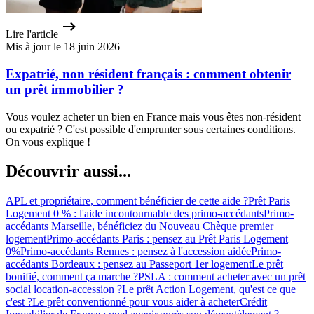
Lire l'article
Mis à jour le 18 juin 2026
Expatrié, non résident français : comment obtenir
un prêt immobilier ?
Vous voulez acheter un bien en France mais vous êtes non-résident
ou expatrié ? C'est possible d'emprunter sous certaines conditions.
On vous explique !
Découvrir aussi...
APL et propriétaire, comment bénéficier de cette aide ?
Prêt Paris
Logement 0 % : l'aide incontournable des primo-accédants
Primo-
accédants Marseille, bénéficiez du Nouveau Chèque premier
logement
Primo-accédants Paris : pensez au Prêt Paris Logement
0%
Primo-accédants Rennes : pensez à l'accession aidée
Primo-
accédants Bordeaux : pensez au Passeport 1er logement
Le prêt
bonifié, comment ça marche ?
PSLA : comment acheter avec un prêt
social location-accession ?
Le prêt Action Logement, qu'est ce que
c'est ?
Le prêt conventionné pour vous aider à acheter
Crédit