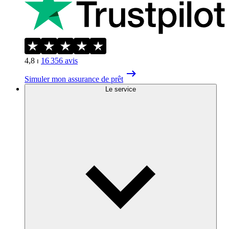
4,8
⏐
16 356
avis
Simuler mon assurance de prêt
Le service