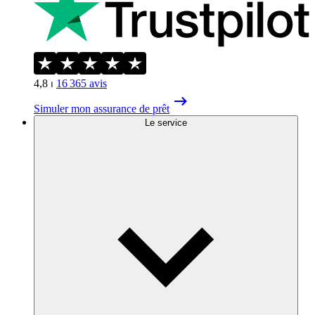
4,8
⏐
16 365
avis
Simuler mon assurance de prêt
Le service