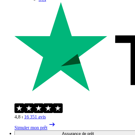
4,8
⏐
16 351
avis
Simuler mon prêt
Assurance de prêt