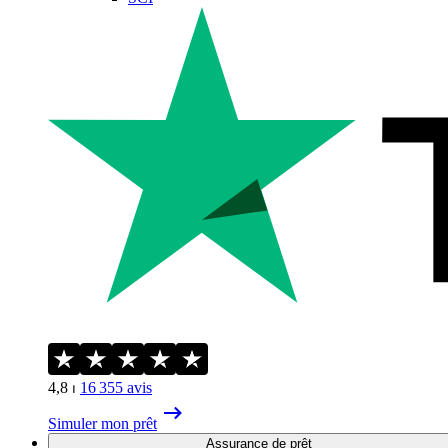
4,8
⏐
16 355
avis
Simuler mon prêt
Assurance de prêt