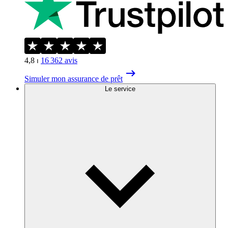
4,8
⏐
16 362
avis
Simuler mon assurance de prêt
Le service