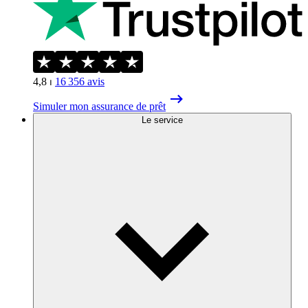
4,8
⏐
16 356
avis
Simuler mon assurance de prêt
Le service