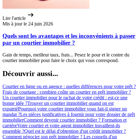
Lire l'article
Mis à jour le 24 juin 2026
Quels sont les avantages et les inconvénients à passer
par un courtier immobilier ?
Gain de temps, meilleur taux, frais... Pesez le pour et le contre du
courtier immobilier pour faire le choix qui vous correspond.
Découvrir aussi...
Courtier en ligne ou en agence : quelles différences pour votre prêt ?
Frais de courtage : combien coûte un courtier en prêt immobilier ?
Un courtier immobilier pour le rachat de votre crédit : est-ce une
bonne idée ?
Trouver un courtier immobilier quand on est
expatrié
Pourquoi votre courtier immobilier vous fait-il signer un
mandat ?
Les pièces justificatives à fournir pour votre dossier de prêt
immobilier
Comment devenir courtier immobilier ? Formation et
carrière
Votre courtier et votre agent immobilier travaillent-ils
ensemble ?
Quel est le délai d'obtention d'un crédit immobilier ?
Comment négocier son prêt immobilier ? Les conseils d'un