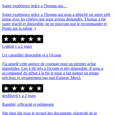
Super expérience grâce a Thomas qui…
Super expérience grâce a Thomas qui nous a déniché un super prêt
immo avec les critères que nous avions demandés. Thomas a été
super réactif et disponible. ne ne pouvons que le recommander et
Pretto par la même ;)
Lolilo
il y a 2 jours
Un conseiller disponible et à l'écoute
J'ai appelé cette agence de courtage pour un premier achat
immobilier. Léo à été très à l'écoute et très disponible. Il nous a
accompagné du début à la fin et nous a fait gagner un temps
précieux et certainement pas mal d'argent. Merci.
geoffray
il y a 2 jours
Rapidité, efficacité et pédagogie
Site bien fait pour le recueil des documents, réactivité de la