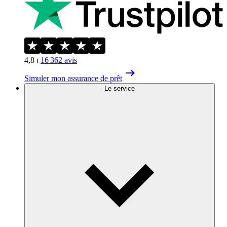
4,8
⏐
16 362
avis
Simuler mon assurance de prêt
Le service