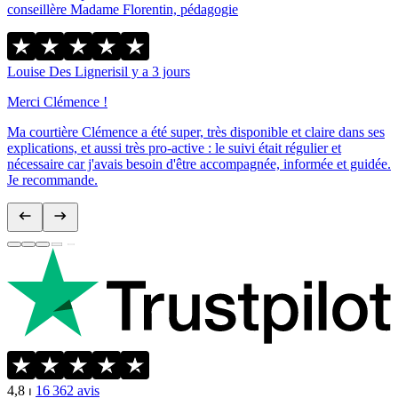
conseillère Madame Florentin, pédagogie
Louise Des Ligneris
il y a 3 jours
Merci Clémence !
Ma courtière Clémence a été super, très disponible et claire dans ses
explications, et aussi très pro-active : le suivi était régulier et
nécessaire car j'avais besoin d'être accompagnée, informée et guidée.
Je recommande.
4,8
⏐
16 362
avis