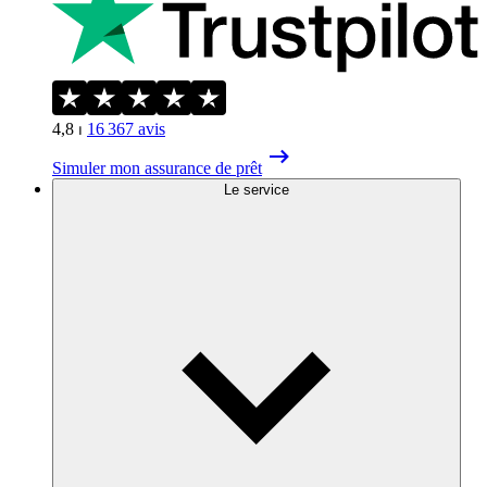
4,8
⏐
16 367
avis
Simuler mon assurance de prêt
Le service