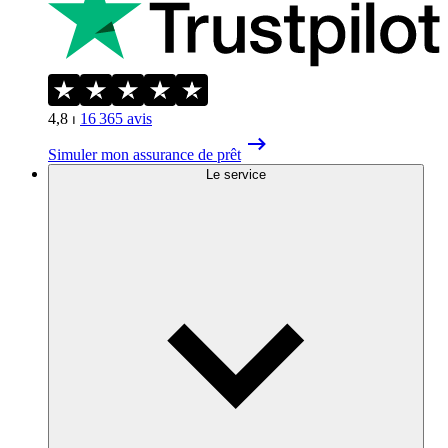
4,8
⏐
16 365
avis
Simuler mon assurance de prêt
Le service