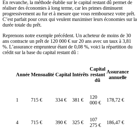
En revanche, la méthode établie sur le capital restant dû permet de
réaliser des économies à long terme, car les primes diminuent
progressivement au fur et à mesure que vous remboursez votre prêt.
C’est parfait pour ceux qui veulent maximiser leurs économies sur la
durée totale du prêt.
Reprenons notre exemple précédent. Un acheteur de moins de 30
ans contracte un prêt de 120 000 € sur 20 ans avec un taux à 3,81
%. L’assurance emprunteur étant de 0,08 %, voici la répartition du
crédit sur la base du capital restant dû :
Capital
Assurance
Année
Mensualité
Capital
Intérêts
restant
annuelle
dû
120
1
715 €
334 €
381 €
178,72 €
000 €
107
4
715 €
390 €
325 €
186,47 €
275 €