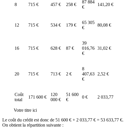
87 884
8
715 €
457 €
258 €
141,20 €
€
65 305
12
715 €
534 €
179 €
80,08 €
€
39
16
715 €
628 €
87 €
016,76
31,02 €
€
8
20
715 €
713 €
2 €
407,63
2,52 €
€
Coût
120
51 600
171 600 €
0 €
2 033,77
total
000 €
€
Votre titre ici
Le coût du crédit est donc de 51 600 € + 2 033,77 € = 53 633,77 €.
On obtient la répartition suivante :