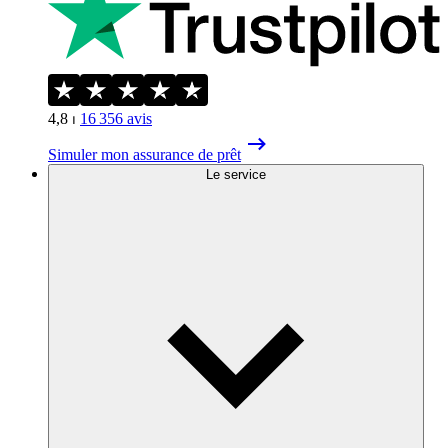
4,8
⏐
16 356
avis
Simuler mon assurance de prêt
Le service