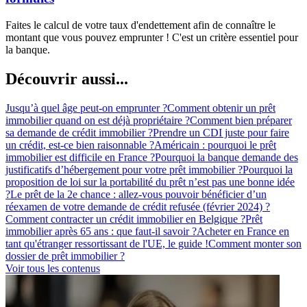
Faites le calcul de votre taux d'endettement afin de connaître le
montant que vous pouvez emprunter ! C'est un critère essentiel pour
la banque.
Découvrir aussi...
Jusqu’à quel âge peut-on emprunter ?
Comment obtenir un prêt
immobilier quand on est déjà propriétaire ?
Comment bien préparer
sa demande de crédit immobilier ?
Prendre un CDI juste pour faire
un crédit, est-ce bien raisonnable ?
Américain : pourquoi le prêt
immobilier est difficile en France ?
Pourquoi la banque demande des
justificatifs d’hébergement pour votre prêt immobilier ?
Pourquoi la
proposition de loi sur la portabilité du prêt n’est pas une bonne idée
?
Le prêt de la 2e chance : allez-vous pouvoir bénéficier d’un
réexamen de votre demande de crédit refusée (février 2024) ?
Comment contracter un crédit immobilier en Belgique ?
Prêt
immobilier après 65 ans : que faut-il savoir ?
Acheter en France en
tant qu'étranger ressortissant de l'UE, le guide !
Comment monter son
dossier de prêt immobilier ?
Voir tous les contenus