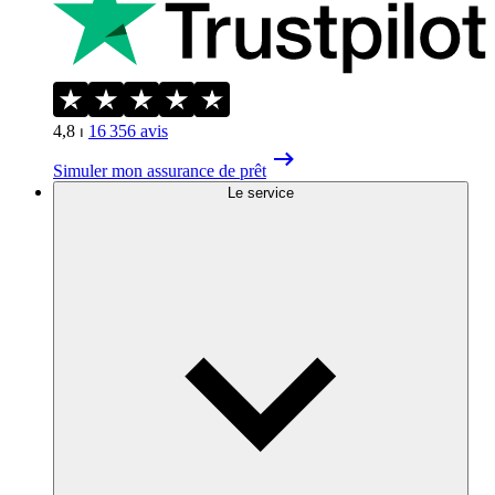
4,8
⏐
16 356
avis
Simuler mon assurance de prêt
Le service