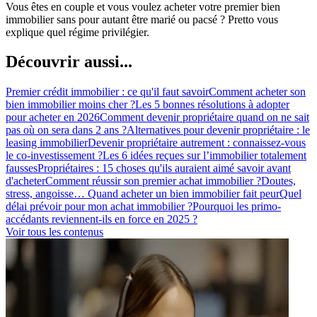
Vous êtes en couple et vous voulez acheter votre premier bien
immobilier sans pour autant être marié ou pacsé ? Pretto vous
explique quel régime privilégier.
Découvrir aussi...
Premier crédit immobilier : ce qu'il faut savoir
Comment acheter son
bien immobilier moins cher ?
Les 5 bonnes résolutions à adopter
pour acheter en 2026
Comment devenir propriétaire quand on ne sait
pas où on sera dans 2 ans ?
Alternatives pour devenir propriétaire : le
leasing immobilier
Devenir propriétaire autrement : connaissez-vous
le co-investissement ?
Les 6 idées reçues sur l’immobilier totalement
fausses
Propriétaires : 15 choses qu'ils auraient aimé savoir avant
d'acheter
Comment réussir son premier achat immobilier ?
Doutes,
stress, angoisse… Quand acheter un bien immobilier fait peur
Quel
délai prévoir pour mon achat immobilier ?
Pourquoi les primo-
accédants reviennent-ils en force en 2025 ?
Voir tous les contenus