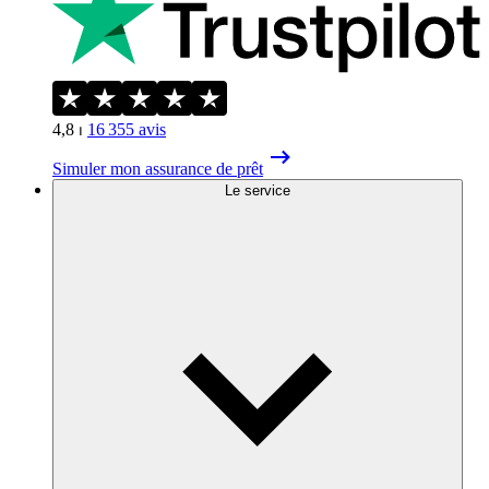
4,8
⏐
16 355
avis
Simuler mon assurance de prêt
Le service