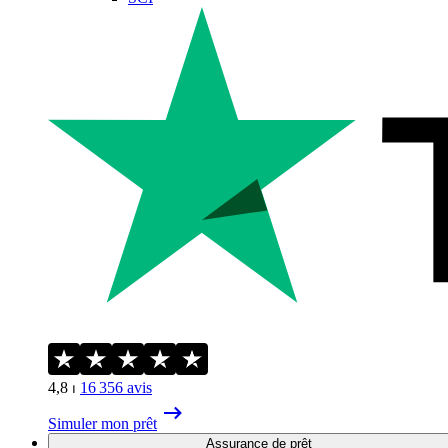
4,8
⏐
16 356
avis
Simuler mon prêt
Assurance de prêt