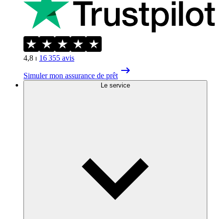
4,8
⏐
16 355
avis
Simuler mon assurance de prêt
Le service