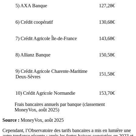
5) AXA Banque
127,28€
6) Crédit coopératif
130,68€
7) Crédit Agricole Île-de-France
143,68€
8) Allianz Banque
150,58€
9) Crédit Agricole Charente-Maritime
151,58€
Deux-Sèvres
10) Crédit Agricole Normandie
153,70€
Frais bancaires annuels par banque (classement
MoneyVox, août 2025)
Source :
MoneyVox, août 2025
Cependant, l’Observatoire des tarifs bancaires a mis en lumière une
autre tendance récente : après les fortes baisses constatées en 2023 et