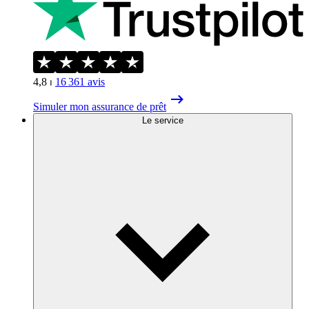
4,8
⏐
16 361
avis
Simuler mon assurance de prêt
Le service