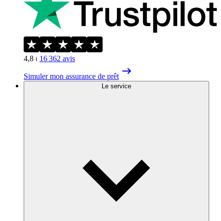
4,8
⏐
16 362
avis
Simuler mon assurance de prêt
Le service