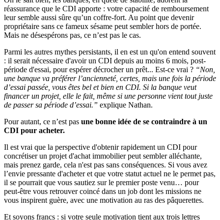
réassurance que le CDI apporte : votre capacité de remboursement
leur semble aussi sûre qu’un coffre-fort. Au point que devenir
propriétaire sans ce fameux sésame peut sembler hors de portée.
Mais ne désespérons pas, ce n’est pas le cas.
Parmi les autres mythes persistants, il en est un qu'on entend souvent
: il serait nécessaire d'avoir un CDI depuis au moins 6 mois, post-
période d'essai, pour espérer décrocher un prêt... Est-ce vrai ?
“Non,
une banque va préférer l’ancienneté, certes, mais une fois la période
d’essai passée, vous êtes bel et bien en CDI. Si la banque veut
financer un projet, elle le fait, même si une personne vient tout juste
de passer sa période d’essai.”
explique Nathan.
Pour autant, ce n’est pas
une bonne idée de se contraindre à un
CDI pour acheter.
Il est vrai que la perspective d'obtenir rapidement un CDI pour
concrétiser un projet d'achat immobilier peut sembler alléchante,
mais prenez garde, cela n'est pas sans conséquences. Si vous avez
l’envie pressante d'acheter et que votre statut actuel ne le permet pas,
il se pourrait que vous sautiez sur le premier poste venu… pour
peut-être vous retrouver coincé dans un job dont les missions ne
vous inspirent guère, avec une motivation au ras des pâquerettes.
Et soyons francs : si votre seule motivation tient aux trois lettres