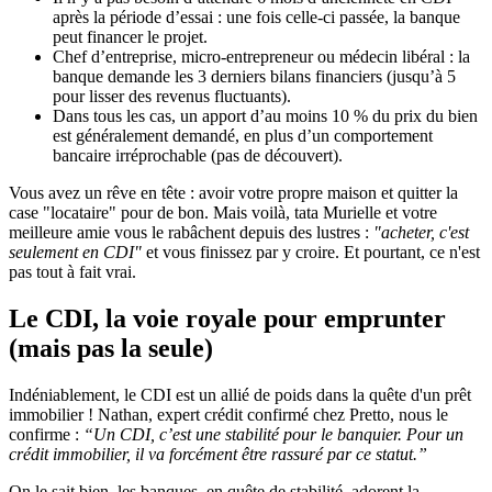
après la période d’essai : une fois celle-ci passée, la banque
peut financer le projet.
Chef d’entreprise, micro-entrepreneur ou médecin libéral : la
banque demande les 3 derniers bilans financiers (jusqu’à 5
pour lisser des revenus fluctuants).
Dans tous les cas, un apport d’au moins 10 % du prix du bien
est généralement demandé, en plus d’un comportement
bancaire irréprochable (pas de découvert).
Vous avez un rêve en tête : avoir votre propre maison et quitter la
case "locataire" pour de bon. Mais voilà, tata Murielle et votre
meilleure amie vous le rabâchent depuis des lustres :
"acheter, c'est
seulement en CDI"
et vous finissez par y croire. Et pourtant, ce n'est
pas tout à fait vrai.
Le CDI, la voie royale pour emprunter
(mais pas la seule)
Indéniablement, le CDI est un allié de poids dans la quête d'un prêt
immobilier ! Nathan, expert crédit confirmé chez Pretto, nous le
confirme :
“Un CDI, c’est une stabilité pour le banquier. Pour un
crédit immobilier, il va forcément être rassuré par ce statut.”
On le sait bien, les banques, en quête de stabilité, adorent la