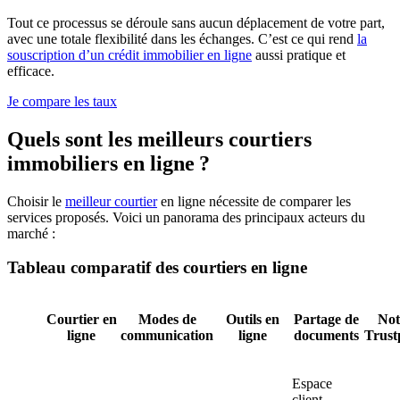
Tout ce processus se déroule sans aucun déplacement de votre part,
avec une totale flexibilité dans les échanges. C’est ce qui rend
la
souscription d’un crédit immobilier en ligne
aussi pratique et
efficace.
Je compare les taux
Quels sont les meilleurs courtiers
immobiliers en ligne ?
Choisir le
meilleur courtier
en ligne nécessite de comparer les
services proposés. Voici un panorama des principaux acteurs du
marché :
Tableau comparatif des courtiers en ligne
Courtier en
Modes de
Outils en
Partage de
Not
ligne
communication
ligne
documents
Trust
Espace
client