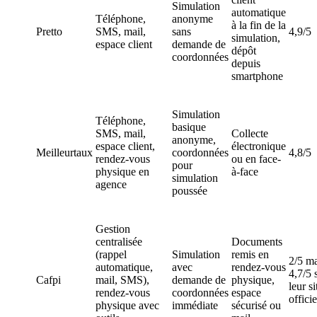
Simulation
automatique
Téléphone,
anonyme
à la fin de la
Pretto
SMS, mail,
sans
4,9/5
simulation,
espace client
demande de
dépôt
coordonnées
depuis
smartphone
Simulation
Téléphone,
basique
SMS, mail,
Collecte
anonyme,
espace client,
électronique
Meilleurtaux
coordonnées
4,8/5
rendez-vous
ou en face-
pour
physique en
à-face
simulation
agence
poussée
Gestion
centralisée
Documents
(rappel
Simulation
remis en
2/5 ma
automatique,
avec
rendez-vous
4,7/5 
Cafpi
mail, SMS),
demande de
physique,
leur si
rendez-vous
coordonnées
espace
officie
physique avec
immédiate
sécurisé ou