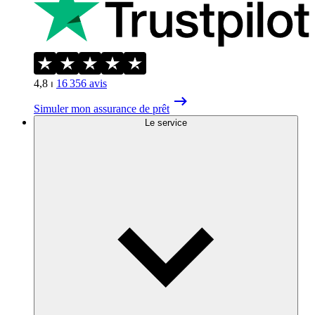
4,8
⏐
16 356
avis
Simuler mon assurance de prêt
Le service