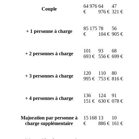
64 976
64
47
Couple
€
976 €
321 €
85 175
78
56
+ 1 personne à charge
€
104 €
905 €
101
93
68
+ 2 personnes à charge
693 €
556 €
699 €
120
110
80
+ 3 personnes à charge
995 €
753 €
816 €
136
124
91
+ 4 personnes à charge
151 €
630 €
078 €
Majoration par personne à
15 168
13
10
charge supplémentaire
€
886 €
161 €