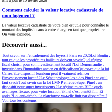
Mis à jour le 10 février 2026
Comment calculer la valeur locative cadastrale de
mon logement ?
La valeur locative cadastrale de votre bien est utile pour connaître le
montant des impôts locaux à votre charge en tant que propriétaire.
On vous explique.
Découvrir aussi...
Tout savoir sur l’encadrement des loyers à Paris en 2026
Loi Boutin :
tout ce que les propriétaires bailleurs doivent savoir
Quel régime
fiscal choisir pour son investissement locatif ?
Loi Denormandie :
investir dans l’immobilier ancien en défiscalisant
Qu’est-ce que la loi
Carrez ?
Le dispositif Jeanbrun peut-il vraiment relancer
l’investissement locatif ?
Le Sénat prolonge les aides Pinel : ce qu’il
faut savoir
Tout savoir sur la loi LMNP en 2026
Super Pinel : un
dispositif pour super investisseurs ?
Le régime micro BIC : quels
avantages fiscaux pour votre location ?
Pinel c’est bientôt fini. Et
après ?
Loi anti-airbnb : la plateforme va-t-elle finir par disparaître ?
Voir tous les contenus