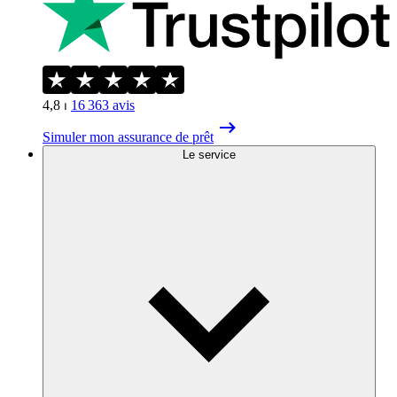
4,8
⏐
16 363
avis
Simuler mon assurance de prêt
Le service