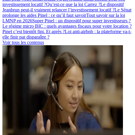
investissement locatif ?
Qu’est-ce que la loi Carrez ?
Le dispositif
Jeanbrun peut-il vraiment relancer l’investissement locatif ?
Le Sénat
prolonge les aides Pinel : ce qu’il faut savoir
Tout savoir sur la loi
LMNP en 2026
Super Pinel : un dispositif pour super investisseurs ?
Le régime micro BIC : quels avantages fiscaux pour votre location ?
Pinel c’est bientôt fini. Et après ?
Loi anti-airbnb : la plateforme va-t-
elle finir par disparaître ?
Voir tous les contenus