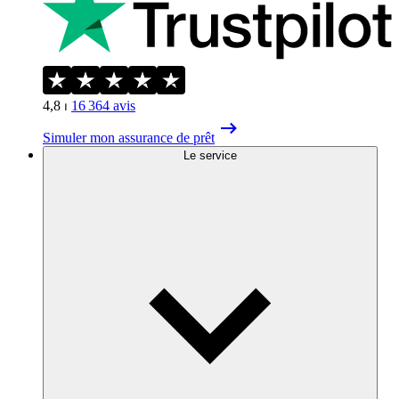
4,8
⏐
16 364
avis
Simuler mon assurance de prêt
Le service