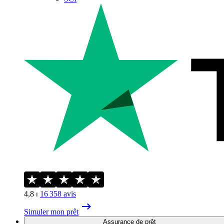
4,8
⏐
16 358
avis
Simuler mon prêt
Assurance de prêt