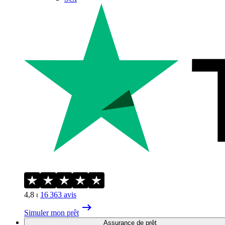
4,8
⏐
16 363
avis
Simuler mon prêt
Assurance de prêt