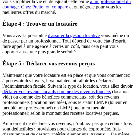
vous simplifier la vie en déléguant cette partie
à un professionnel du
courtage. Chez Pretto, on compare
et on négocie pour vous les
meilleures offres du marché.
Étape 4 : Trouver un locataire
Vous avez la possibilité
d'assurer la gestion locative
vous-même ou
de passer par un professionnel. Tout dépend de votre état d'esprit,
faire appel à une agence à certes un coût, mais cela peut vous
apporter aussi une plus grande sérénité.
Étape 5 : Déclarer vos revenus perçus
Maintenant que votre locataire est en place et que vous commencez
à percevoir des loyers, il va maintenant falloir les déclarer à
l’administration fiscale. Suivant le type de location, vous allez devoir
déclarer vos revenus locatifs comme des revenus fonciers
(location
vide) ou comme des bénéfices commerciaux, soit des revenus
professionnels (location meublée), sous le statut LMNP (loueur en
meublé non professionnel) ou LMP (loueur en meublé
professionnel) selon le montant des recettes locatives perçues.
Au moment de déclarer vos revenus, n’oubliez pas que certains frais
sont déductibles : provisions pour charges de copropriété, frais
d’assurance et de gestion, intérêts d’emprunts, travaux… De même,