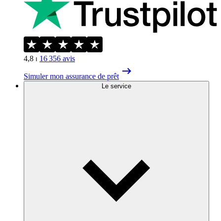
4,8
⏐
16 356
avis
Simuler mon assurance de prêt
Le service