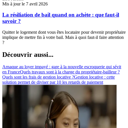
Mis à jour le 7 avril 2026
La résiliation de bail quand on achète : que faut-il
savoir ?
Quitter le logement dont vous êtes locataire pour devenir propriétaire
implique de mettre fin à votre bail. Mais à quoi faut-il faire attention
?
Découvrir aussi...
Arnaque au loyer impayé : gare à la nouvelle escroquerie qui sévit
en France
Quels travaux sont à la charge du propriétaire-bailleur ?
Quels sont les frais de gestion locative ?
Gestion locative : cette
solution permet de diviser par 10 les retards de paiement