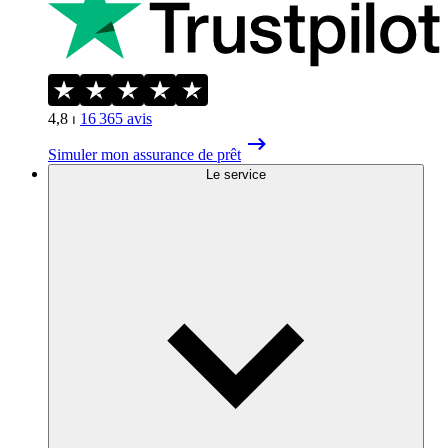
4,8
⏐
16 365
avis
Simuler mon assurance de prêt
Le service