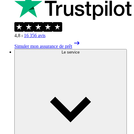
4,8
⏐
16 356
avis
Simuler mon assurance de prêt
Le service