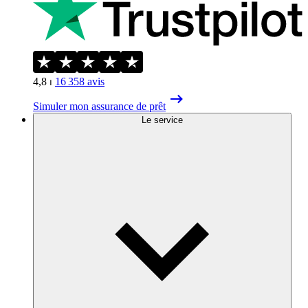
4,8
⏐
16 358
avis
Simuler mon assurance de prêt
Le service