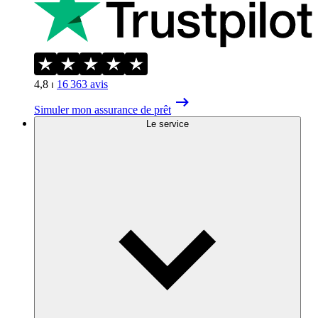
4,8
⏐
16 363
avis
Simuler mon assurance de prêt
Le service