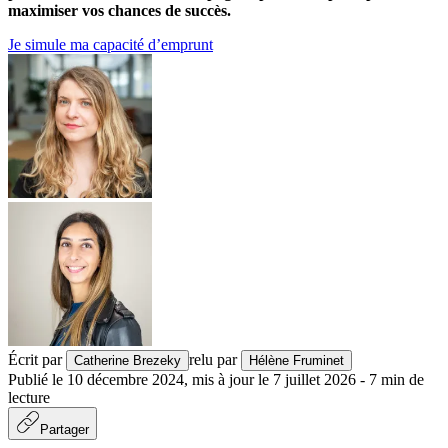
maximiser vos chances de succès.
Je simule ma capacité d’emprunt
Écrit par
relu par
Catherine Brezeky
Hélène Fruminet
Publié le
10 décembre 2024
,
mis à jour le
7 juillet 2026
-
7
min de
lecture
Partager