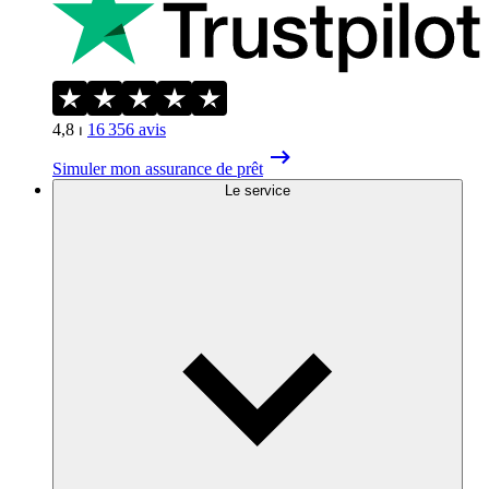
4,8
⏐
16 356
avis
Simuler mon assurance de prêt
Le service