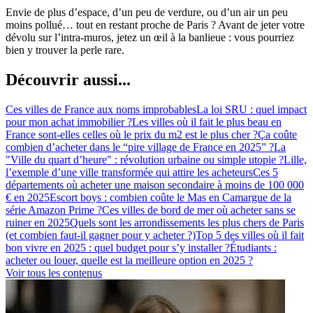
Envie de plus d’espace, d’un peu de verdure, ou d’un air un peu
moins pollué… tout en restant proche de Paris ? Avant de jeter votre
dévolu sur l’intra-muros, jetez un œil à la banlieue : vous pourriez
bien y trouver la perle rare.
Découvrir aussi...
Ces villes de France aux noms improbables
La loi SRU : quel impact
pour mon achat immobilier ?
Les villes où il fait le plus beau en
France sont-elles celles où le prix du m2 est le plus cher ?
Ça coûte
combien d’acheter dans le “pire village de France en 2025” ?
La
"Ville du quart d’heure" : révolution urbaine ou simple utopie ?
Lille,
l’exemple d’une ville transformée qui attire les acheteurs
Ces 5
départements où acheter une maison secondaire à moins de 100 000
€ en 2025
Escort boys : combien coûte le Mas en Camargue de la
série Amazon Prime ?
Ces villes de bord de mer où acheter sans se
ruiner en 2025
Quels sont les arrondissements les plus chers de Paris
(et combien faut-il gagner pour y acheter ?)
Top 5 des villes où il fait
bon vivre en 2025 : quel budget pour s’y installer ?
Étudiants :
acheter ou louer, quelle est la meilleure option en 2025 ?
Voir tous les contenus