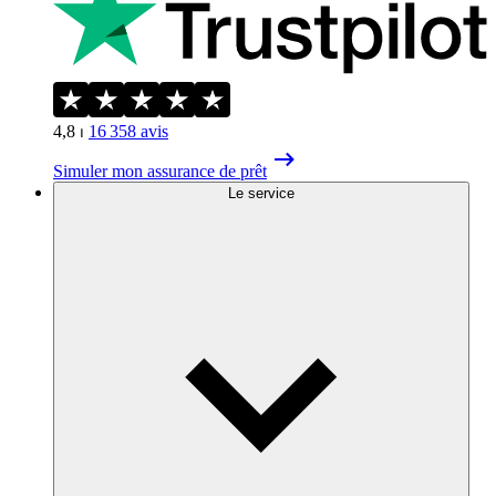
4,8
⏐
16 358
avis
Simuler mon assurance de prêt
Le service