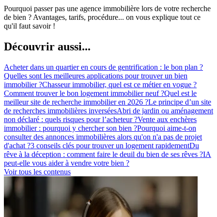
Pourquoi passer pas une agence immobilière lors de votre recherche
de bien ? Avantages, tarifs, procédure... on vous explique tout ce
qu'il faut savoir !
Découvrir aussi...
Acheter dans un quartier en cours de gentrification : le bon plan ?
Quelles sont les meilleures applications pour trouver un bien
immobilier ?
Chasseur immobilier, quel est ce métier en vogue ?
Comment trouver le bon logement immobilier neuf ?
Quel est le
meilleur site de recherche immobilier en 2026 ?
Le principe d’un site
de recherches immobilières inversées
Abri de jardin ou aménagement
non déclaré : quels risques pour l’acheteur ?
Vente aux enchères
immobilier : pourquoi y chercher son bien ?
Pourquoi aime-t-on
consulter des annonces immobilières alors qu'on n'a pas de projet
d'achat ?
3 conseils clés pour trouver un logement rapidement
Du
rêve à la déception : comment faire le deuil du bien de ses rêves ?
IA
peut-elle vous aider à vendre votre bien ?
Voir tous les contenus