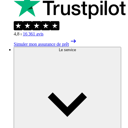
4,8
⏐
16 361
avis
Simuler mon assurance de prêt
Le service