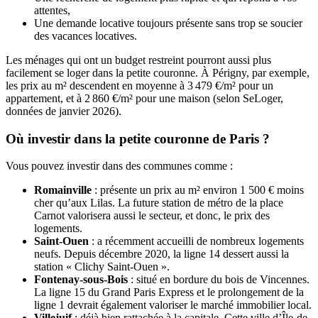
attentes,
Une demande locative toujours présente sans trop se soucier
des vacances locatives.
Les ménages qui ont un budget restreint pourront aussi plus
facilement se loger dans la petite couronne. À Périgny, par exemple,
les prix au m² descendent en moyenne à 3 479 €/m² pour un
appartement, et à 2 860 €/m² pour une maison (selon SeLoger,
données de janvier 2026).
Où investir dans la petite couronne de Paris ?
Vous pouvez investir dans des communes comme :
Romainville
: présente un prix au m² environ 1 500 € moins
cher qu’aux Lilas. La future station de métro de la place
Carnot valorisera aussi le secteur, et donc, le prix des
logements.
Saint-Ouen
: a récemment accueilli de nombreux logements
neufs. Depuis décembre 2020, la ligne 14 dessert aussi la
station « Clichy Saint-Ouen ».
Fontenay-sous-Bois
: situé en bordure du bois de Vincennes.
La ligne 15 du Grand Paris Express et le prolongement de la
ligne 1 devrait également valoriser le marché immobilier local.
Villejuif
: déjà bien rattachée à la capitale. Cette ville d’Île-de-